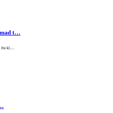
& mad t…
 fra kl.…
t…