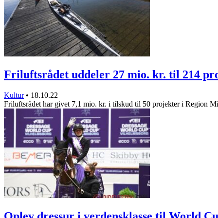
Friluftsrådet uddeler 27 mio. kr. til 214 p
Kultur
•
18.10.22
Friluftsrådet har givet 7,1 mio. kr. i tilskud til 50 projekter i Region 
Oplev dressur i verdensklasse til World 