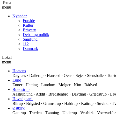
Tema
menu
Nyheder
Forside
Kultur
Erhverv
Debat og politik
Samfund
112
Danmark
Lokal
menu
Horsens
Dagnæs · Dallerup · Hansted · Oens · Sejet · Stensballe · Torst
Lund
Enner · Hatting · Lundum · Molger · Nim · Rådved
Brædstrup
Aastruplund · Addit · Bredstenbro · Davding · Grædstrup · Løv
Hovedgaard
Blirup · Brigsted · Grumstrup · Haldrup · Kattrup · Søvind · Tv
Østbirk
Gantrup · Træden · Tønning · Underup · Vestbirk · Voervadsbr