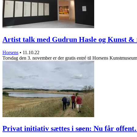
Artist talk med Gudrun Hasle og Kunst 
Horsens
•
11.10.22
Torsdag den 3. november er der gratis entré til Horsens Kunstmuseum
Privat initiativ sættes i søen: Nu får offen