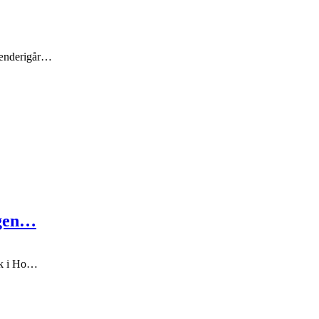
rænderigår…
lgen…
ark i Ho…