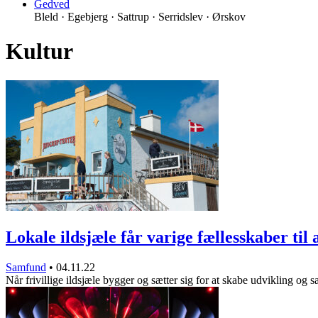
Gedved
Bleld · Egebjerg · Sattrup · Serridslev · Ørskov
Kultur
Lokale ildsjæle får varige fællesskaber til
Samfund
•
04.11.22
Når frivillige ildsjæle bygger og sætter sig for at skabe udvikling o