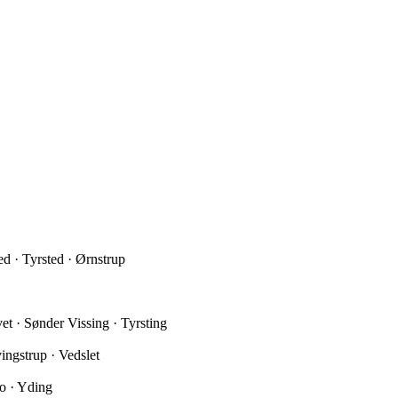
ed · Tyrsted · Ørnstrup
et · Sønder Vissing · Tyrsting
ingstrup · Vedslet
o · Yding