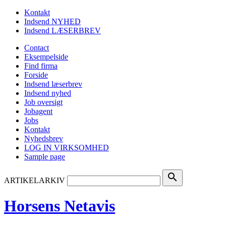
Kontakt
Indsend NYHED
Indsend LÆSERBREV
Contact
Eksempelside
Find firma
Forside
Indsend læserbrev
Indsend nyhed
Job oversigt
Jobagent
Jobs
Kontakt
Nyhedsbrev
LOG IN VIRKSOMHED
Sample page
search
ARTIKELARKIV
Horsens Netavis