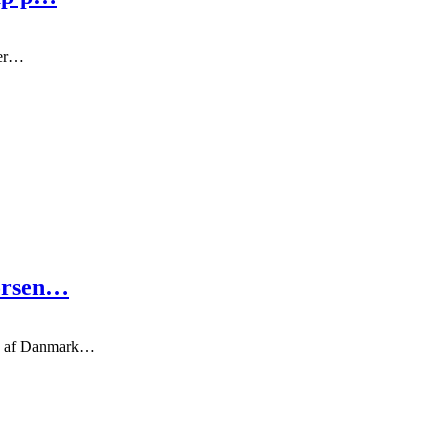
her…
Horsen…
en af Danmark…