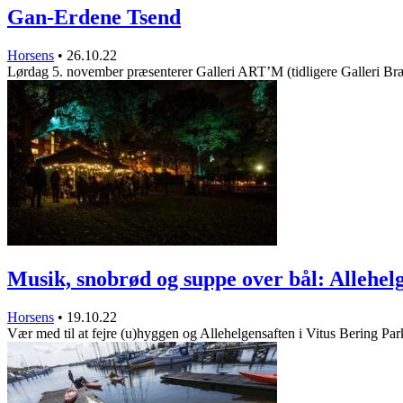
Gan-Erdene Tsend
Horsens
•
26.10.22
Lørdag 5. november præsenterer Galleri ART’M (tidligere Galleri B
Musik, snobrød og suppe over bål: Allehe
Horsens
•
19.10.22
Vær med til at fejre (u)hyggen og Allehelgensaften i Vitus Bering P