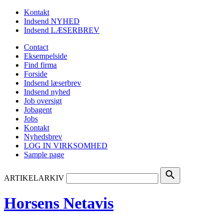
Kontakt
Indsend NYHED
Indsend LÆSERBREV
Contact
Eksempelside
Find firma
Forside
Indsend læserbrev
Indsend nyhed
Job oversigt
Jobagent
Jobs
Kontakt
Nyhedsbrev
LOG IN VIRKSOMHED
Sample page
search
ARTIKELARKIV
Horsens Netavis