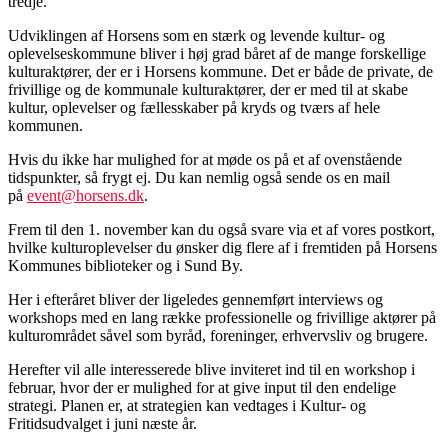
tredje.
Udviklingen af Horsens som en stærk og levende kultur- og
oplevelseskommune bliver i høj grad båret af de mange forskellige
kulturaktører, der er i Horsens kommune. Det er både de private, de
frivillige og de kommunale kulturaktører, der er med til at skabe
kultur, oplevelser og fællesskaber på kryds og tværs af hele
kommunen.
Hvis du ikke har mulighed for at møde os på et af ovenstående
tidspunkter, så frygt ej. Du kan nemlig også sende os en mail
på
event@horsens.dk
.
Frem til den 1. november kan du også svare via et af vores postkort,
hvilke kulturoplevelser du ønsker dig flere af i fremtiden på Horsens
Kommunes biblioteker og i Sund By.
Her i efteråret bliver der ligeledes gennemført interviews og
workshops med en lang række professionelle og frivillige aktører på
kulturområdet såvel som byråd, foreninger, erhvervsliv og brugere.
Herefter vil alle interesserede blive inviteret ind til en workshop i
februar, hvor der er mulighed for at give input til den endelige
strategi. Planen er, at strategien kan vedtages i Kultur- og
Fritidsudvalget i juni næste år.