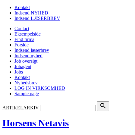
Kontakt
Indsend NYHED
Indsend LÆSERBREV
Contact
Eksempelside
Find firma
Forside
Indsend læserbrev
Indsend nyhed
Job oversigt
Jobagent
Jobs
Kontakt
Nyhedsbrev
LOG IN VIRKSOMHED
Sample page
search
ARTIKELARKIV
Horsens Netavis