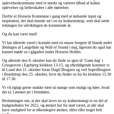
oplevelseskommune med et stærkt og varieret tilbud af kultur,
oplevelser og fællesskaber i alle størrelser.
Derfor er Horsens Kommune i gang med at indsamle input og
inspiration, der skal munde ud i en ny kulturstrategi, som skal sætte
retningen for udviklingen de kommende år.
Og du kan være med!
Vi har allerede været i kontakt med en masse borgere til blandt andet
åbningen af Langelinie og Wall of Sound i maj, ligesom du også har
kunnet møde os i gågaden under Horsens Holder.
Og allerede den 9. oktober kan du finde os igen til ‘Grøn dag’ i
Grusgraven i Egebjerg klokken 13-15, og efterfølgende kommer vi
til Lund den 11. oktober foran Dagli’Brugsen og ved SuperBrugsen
i Brædstrup den 25. oktober, hvor du finder os fra fra klokken 15.30
til 17.30.
Vi vil rigtigt gerne snakke med så mange som muligt og høre, hvad
det er, I ønsker jer i fremtiden.
Beslutningen om, at der skal laves en ny kulturstrategi er en del af
budgetaftalen for 2022, og ønsket har fra start været, at alle skal
have mulighed for at tilkendegive ønsker, idéer eller noget helt