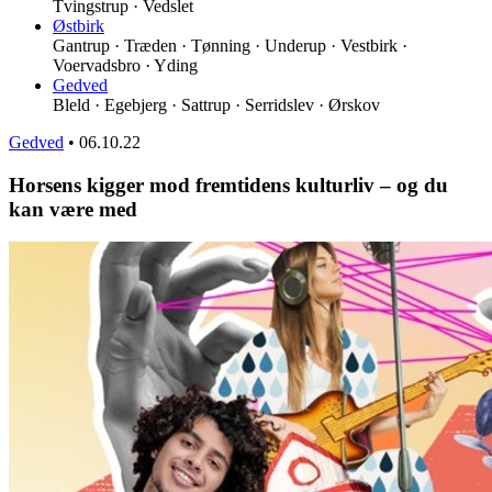
Tvingstrup · Vedslet
Østbirk
Gantrup · Træden · Tønning · Underup · Vestbirk ·
Voervadsbro · Yding
Gedved
Bleld · Egebjerg · Sattrup · Serridslev · Ørskov
Gedved
•
06.10.22
Horsens kigger mod fremtidens kulturliv – og du
kan være med