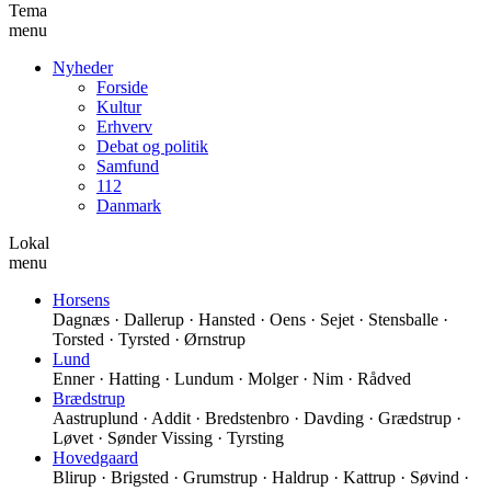
Tema
menu
Nyheder
Forside
Kultur
Erhverv
Debat og politik
Samfund
112
Danmark
Lokal
menu
Horsens
Dagnæs · Dallerup · Hansted · Oens · Sejet · Stensballe ·
Torsted · Tyrsted · Ørnstrup
Lund
Enner · Hatting · Lundum · Molger · Nim · Rådved
Brædstrup
Aastruplund · Addit · Bredstenbro · Davding · Grædstrup ·
Løvet · Sønder Vissing · Tyrsting
Hovedgaard
Blirup · Brigsted · Grumstrup · Haldrup · Kattrup · Søvind ·