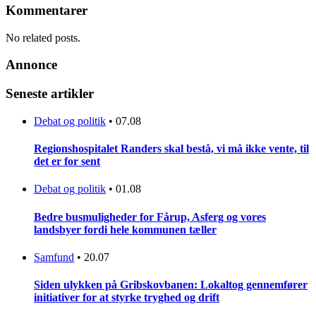
Kommentarer
No related posts.
Annonce
Seneste artikler
Debat og politik
•
07.08
Regionshospitalet Randers skal bestå, vi må ikke vente, til
det er for sent
Debat og politik
•
01.08
Bedre busmuligheder for Fårup, Asferg og vores
landsbyer fordi hele kommunen tæller
Samfund
•
20.07
Siden ulykken på Gribskovbanen: Lokaltog gennemfører
initiativer for at styrke tryghed og drift