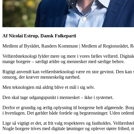
Af Nicolai Estrup, Dansk Folkeparti
Medlem af Byrådet, Randers Kommune
|
Medlem af Regionsrådet, R
Velfærdsteknologi fylder mere og mere i vores fælles velfærd. Digital
mange borgere – særligt ældre og mennesker med særlige behov.
Rigtigt anvendt kan velfærdsteknologi være en stor gevinst. Den kan 
omsorg, der kræver menneskelig nærhed.
Men teknologien må aldrig blive et mål i sig selv.
Den skal tage udgangspunkt i mennesket – ikke i systemet.
Derfor er grundig og ærlig oplysning til borgerne helt afgørende. Bor
i hverdagen. Det gælder både fordele og begrænsninger. Uden ordentlig
Lige så vigtigt er det, at frit valg respekteres og fastholdes. Velfærd
Nogle borgere trives med digitale løsninger og oplever større frihed,