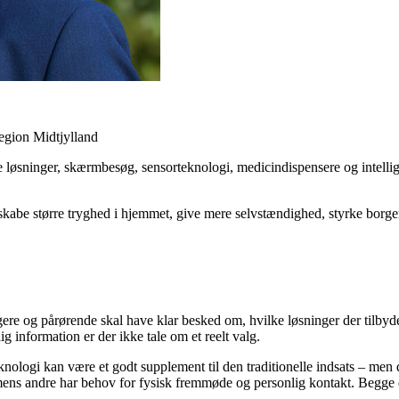
egion Midtjylland
e løsninger, skærmbesøg, sensorteknologi, medicindispensere og intellig
skabe større tryghed i hjemmet, give mere selvstændighed, styrke borger
gere og pårørende skal have klar besked om, hvilke løsninger der tilby
 information er der ikke tale om et reelt valg.
steknologi kan være et godt supplement til den traditionelle indsats – me
 mens andre har behov for fysisk fremmøde og personlig kontakt. Begge d