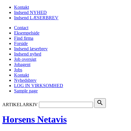
Kontakt
Indsend NYHED
Indsend LÆSERBREV
Contact
Eksempelside
Find firma
Forside
Indsend læserbrev
Indsend nyhed
Job oversigt
Jobagent
Jobs
Kontakt
Nyhedsbrev
LOG IN VIRKSOMHED
Sample page
search
ARTIKELARKIV
Horsens Netavis