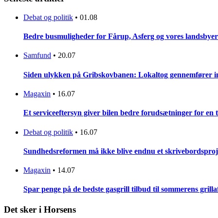
Debat og politik
•
01.08
Bedre busmuligheder for Fårup, Asferg og vores landsbyer
Samfund
•
20.07
Siden ulykken på Gribskovbanen: Lokaltog gennemfører initi
Magaxin
•
16.07
Et serviceeftersyn giver bilen bedre forudsætninger for en
Debat og politik
•
16.07
Sundhedsreformen må ikke blive endnu et skrivebordsproj
Magaxin
•
14.07
Spar penge på de bedste gasgrill tilbud til sommerens grilla
Det sker i Horsens