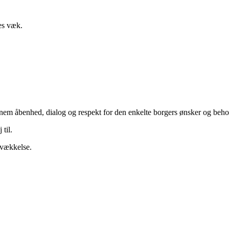
es væk.
ennem åbenhed, dialog og respekt for den enkelte borgers ønsker og beho
til.
svækkelse.