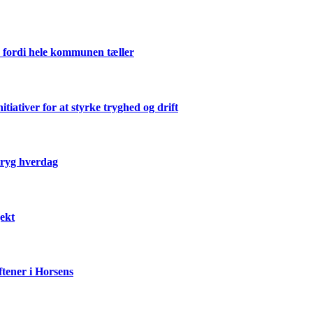
 fordi hele kommunen tæller
ativer for at styrke tryghed og drift
 tryg hverdag
ekt
ftener i Horsens