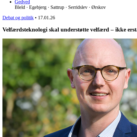
Gedved
Bleld · Egebjerg · Sattrup · Serridslev · Ørskov
Debat og politik
•
17.01.26
Velfærdsteknologi skal understøtte velfærd – ikke erst