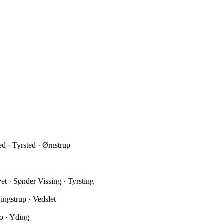
ed · Tyrsted · Ørnstrup
et · Sønder Vissing · Tyrsting
ingstrup · Vedslet
o · Yding