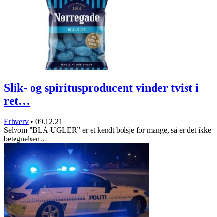
Slik- og spiritusproducent vinder tvist i
ret…
Erhverv
•
09.12.21
Selvom ”BLÅ UGLER” er et kendt bolsje for mange, så er det ikke
betegnelsen…