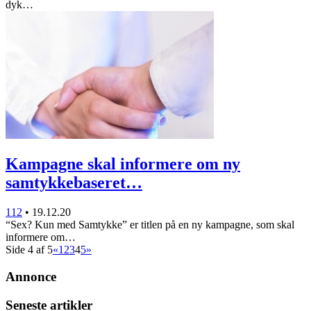
dyk…
Kampagne skal informere om ny
samtykkebaseret…
112
•
19.12.20
“Sex? Kun med Samtykke” er titlen på en ny kampagne, som skal
informere om…
Side 4 af 5
«
1
2
3
4
5
»
Annonce
Seneste artikler