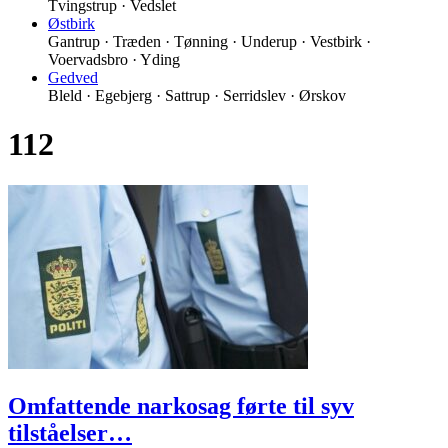
Tvingstrup · Vedslet
Østbirk
Gantrup · Træden · Tønning · Underup · Vestbirk ·
Voervadsbro · Yding
Gedved
Bleld · Egebjerg · Sattrup · Serridslev · Ørskov
112
Omfattende narkosag førte til syv
tilståelser…