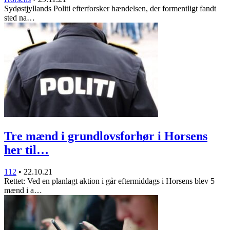
Sydøstjyllands Politi efterforsker hændelsen, der formentligt fandt
sted na…
Tre mænd i grundlovsforhør i Horsens
her til…
112
•
22.10.21
Rettet: Ved en planlagt aktion i går eftermiddags i Horsens blev 5
mænd i a…