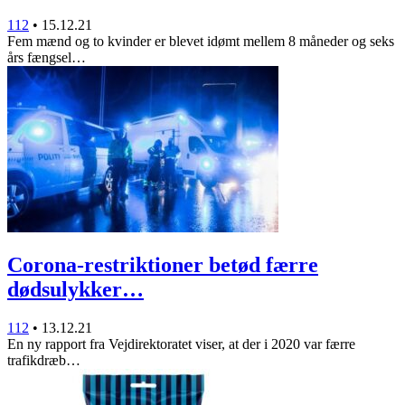
112
•
15.12.21
Fem mænd og to kvinder er blevet idømt mellem 8 måneder og seks
års fængsel…
Corona-restriktioner betød færre
dødsulykker…
112
•
13.12.21
En ny rapport fra Vejdirektoratet viser, at der i 2020 var færre
trafikdræb…