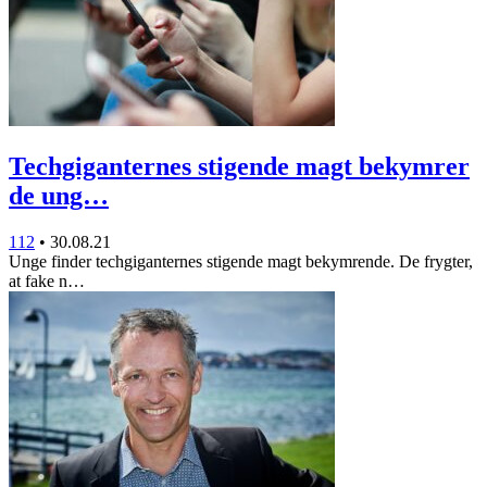
Techgiganternes stigende magt bekymrer
de ung…
112
•
30.08.21
Unge finder techgiganternes stigende magt bekymrende. De frygter,
at fake n…