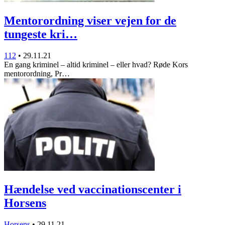
Mentorordning viser vejen for de
tungeste kri…
112
•
29.11.21
En gang kriminel – altid kriminel – eller hvad? Røde Kors
mentorordning, Pr…
Hændelse ved vaccinationscenter i
Horsens
Horsens
•
29.11.21