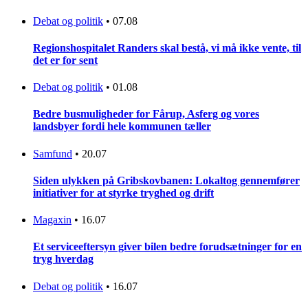
Debat og politik
•
07.08
Regionshospitalet Randers skal bestå, vi må ikke vente, til
det er for sent
Debat og politik
•
01.08
Bedre busmuligheder for Fårup, Asferg og vores
landsbyer fordi hele kommunen tæller
Samfund
•
20.07
Siden ulykken på Gribskovbanen: Lokaltog gennemfører
initiativer for at styrke tryghed og drift
Magaxin
•
16.07
Et serviceeftersyn giver bilen bedre forudsætninger for en
tryg hverdag
Debat og politik
•
16.07