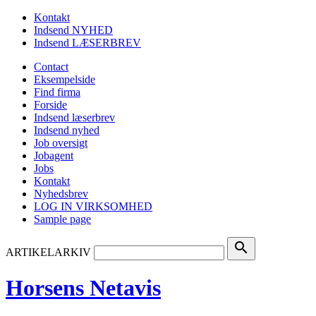
Kontakt
Indsend NYHED
Indsend LÆSERBREV
Contact
Eksempelside
Find firma
Forside
Indsend læserbrev
Indsend nyhed
Job oversigt
Jobagent
Jobs
Kontakt
Nyhedsbrev
LOG IN VIRKSOMHED
Sample page
search
ARTIKELARKIV
Horsens Netavis