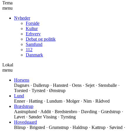
Tema
menu
Nyheder
Forside
Kultur
Erhverv
Debat og politik
Samfund
112
Danmark
Lokal
menu
Horsens
Dagnæs · Dallerup · Hansted · Oens · Sejet · Stensballe ·
Torsted · Tyrsted · Ørnstrup
Lund
Enner · Hatting · Lundum · Molger · Nim · Rådved
Brædstrup
Aastruplund · Addit · Bredstenbro · Davding · Grædstrup ·
Løvet · Sønder Vissing · Tyrsting
Hovedgaard
Blirup · Brigsted · Grumstrup · Haldrup · Kattrup · Søvind ·