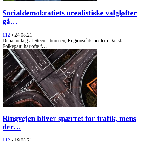
Socialdemokratiets urealistiske valgløfter
gå…
112
•
24.08.21
Debatindlæg af Steen Thomsen, Regionsrådsmedlem Dansk
Folkeparti har ofte f…
Ringvejen bliver spærret for trafik, mens
der…
112
•
19.08.21