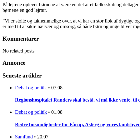
På lejrene oplever børnene at være en del af et fællesskab og deltager i 
børnene en god lejrtur.
”Vi er stolte og taknemmelige over, at vi har en stor flok af dygtige o
er med til at sikre nærvær og omsorg, så både børn og unge bliver mø
Kommentarer
No related posts.
Annonce
Seneste artikler
Debat og politik
•
07.08
Regionshospitalet Randers skal bestå, vi må ikke vente, til d
Debat og politik
•
01.08
Bedre busmuligheder for Fårup, Asferg og vores landsbyer
Samfund
•
20.07