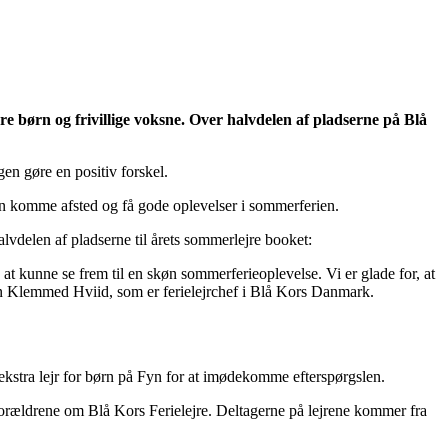
børn og frivillige voksne. Over halvdelen af pladserne på Blå
en gøre en positiv forskel.
kan komme afsted og få gode oplevelser i sommerferien.
vdelen af pladserne til årets sommerlejre booket:
le at kunne se frem til en skøn sommerferieoplevelse. Vi er glade for, at
ren Klemmed Hviid, som er ferielejrchef i Blå Kors Danmark.
 ekstra lejr for børn på Fyn for at imødekomme efterspørgslen.
forældrene om Blå Kors Ferielejre. Deltagerne på lejrene kommer fra