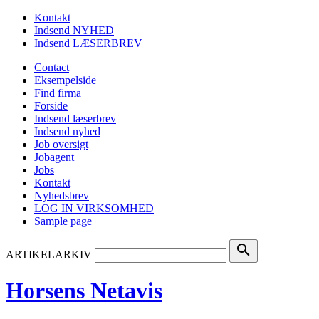
Kontakt
Indsend NYHED
Indsend LÆSERBREV
Contact
Eksempelside
Find firma
Forside
Indsend læserbrev
Indsend nyhed
Job oversigt
Jobagent
Jobs
Kontakt
Nyhedsbrev
LOG IN VIRKSOMHED
Sample page
search
ARTIKELARKIV
Horsens Netavis