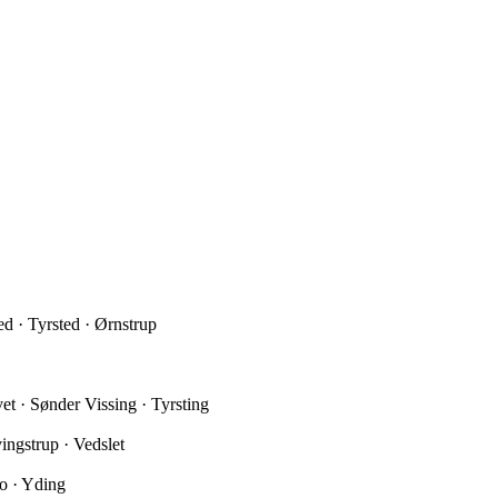
ed · Tyrsted · Ørnstrup
et · Sønder Vissing · Tyrsting
ingstrup · Vedslet
o · Yding