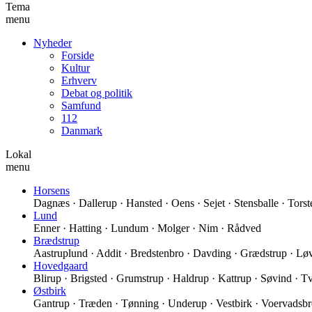
Tema
menu
Nyheder
Forside
Kultur
Erhverv
Debat og politik
Samfund
112
Danmark
Lokal
menu
Horsens
Dagnæs · Dallerup · Hansted · Oens · Sejet · Stensballe · Torst
Lund
Enner · Hatting · Lundum · Molger · Nim · Rådved
Brædstrup
Aastruplund · Addit · Bredstenbro · Davding · Grædstrup · Løv
Hovedgaard
Blirup · Brigsted · Grumstrup · Haldrup · Kattrup · Søvind · Tv
Østbirk
Gantrup · Træden · Tønning · Underup · Vestbirk · Voervadsbr