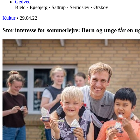
Gedved
Bleld · Egebjerg · Sattrup · Serridslev · Ørskov
Kultur
•
29.04.22
Stor interesse for sommerlejre: Børn og unge får en u