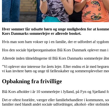
Hver sommer får udsatte børn og unge muligheden for at komme 
Kors Danmarks sommerlejre er allerede booket.
Hvis man som barn vokser op i en familie, der er udfordret af sygdom,
Hos den sociale hjælpeorganisation Blå Kors Danmark oplever man i år
Allerede inden tilmeldingerne til Blå Kors Danmarks sommerlejre åbne
”Vi oplever stor interesse for årets lejre. Efter endnu et år med begræn
vi kan invitere børn og unge til fællesskaber og sommeroplevelser me
Opbakning fra frivillige
Blå Kors afholder i år 10 sommerlejre i Jylland, på Fyn og Sjælland f
Det er oftest forældre, værger eller familiebehandlere i kommunen, s
familier med blandt andet sociale udfordringer, alkohol- eller stofmisb