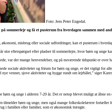
Foto: Jens Peter Engedal.
på sommerlejr og få et pusterum fra hverdagen sammen med andre 
 økonomi, misbrug eller sociale udfordringer, kan et pusterum i hverdag
 stor efterspørgsel efter pladser til sommerlejre, hvor børn og unge 
de, var der mange henvendelser, og på nuværende tidspunkt er over hal
sede sociale aktiviteter og frirum for børn og unge, er det vigtigt for al
d nye venner, sjove aktiviteter og hygge rundt om lejrbålet,” siger Ka
or børn og unge i alderen 7-20 år. Det er netop blevet muligt at åbne en
om tilmelder børn og unge, men også mange folkeskolelærere fortæller 
rug i familien eller familier, som er økonomisk trængte.