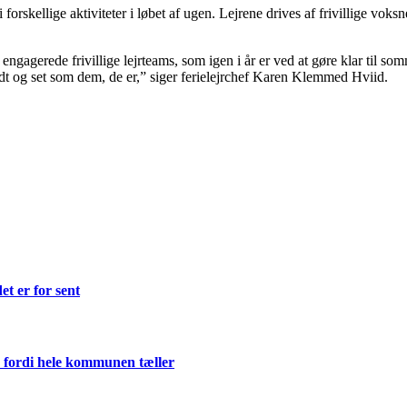
forskellige aktiviteter i løbet af ugen. Lejrene drives af frivillige voks
g engagerede frivillige lejrteams, som igen i år er ved at gøre klar til 
dt og set som dem, de er,” siger ferielejrchef Karen Klemmed Hviid.
et er for sent
 fordi hele kommunen tæller