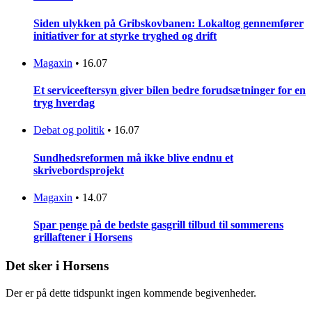
Siden ulykken på Gribskovbanen: Lokaltog gennemfører
initiativer for at styrke tryghed og drift
Magaxin
•
16.07
Et serviceeftersyn giver bilen bedre forudsætninger for en
tryg hverdag
Debat og politik
•
16.07
Sundhedsreformen må ikke blive endnu et
skrivebordsprojekt
Magaxin
•
14.07
Spar penge på de bedste gasgrill tilbud til sommerens
grillaftener i Horsens
Det sker i Horsens
Der er på dette tidspunkt ingen kommende begivenheder.