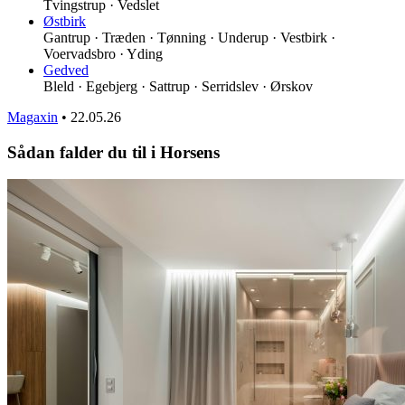
Tvingstrup · Vedslet
Østbirk
Gantrup · Træden · Tønning · Underup · Vestbirk ·
Voervadsbro · Yding
Gedved
Bleld · Egebjerg · Sattrup · Serridslev · Ørskov
Magaxin
•
22.05.26
Sådan falder du til i Horsens