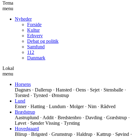
Tema
menu
Nyheder
Forside
Kultur
Erhverv
Debat og politik
Samfund
112
Danmark
Lokal
menu
Horsens
Dagnæs · Dallerup · Hansted · Oens · Sejet · Stensballe ·
Torsted · Tyrsted · Ørnstrup
Lund
Enner · Hatting · Lundum · Molger · Nim · Rådved
Brædstrup
Aastruplund · Addit · Bredstenbro · Davding · Grædstrup ·
Løvet · Sønder Vissing · Tyrsting
Hovedgaard
Blirup · Brigsted · Grumstrup · Haldrup · Kattrup · Søvind ·