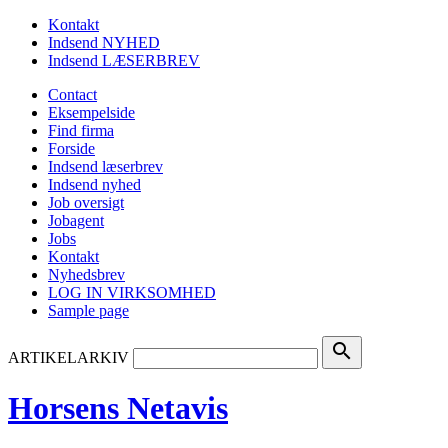
Kontakt
Indsend NYHED
Indsend LÆSERBREV
Contact
Eksempelside
Find firma
Forside
Indsend læserbrev
Indsend nyhed
Job oversigt
Jobagent
Jobs
Kontakt
Nyhedsbrev
LOG IN VIRKSOMHED
Sample page
search
ARTIKELARKIV
Horsens Netavis