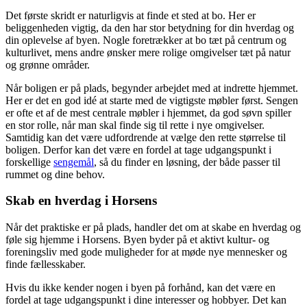
Det første skridt er naturligvis at finde et sted at bo. Her er
beliggenheden vigtig, da den har stor betydning for din hverdag og
din oplevelse af byen. Nogle foretrækker at bo tæt på centrum og
kulturlivet, mens andre ønsker mere rolige omgivelser tæt på natur
og grønne områder.
Når boligen er på plads, begynder arbejdet med at indrette hjemmet.
Her er det en god idé at starte med de vigtigste møbler først. Sengen
er ofte et af de mest centrale møbler i hjemmet, da god søvn spiller
en stor rolle, når man skal finde sig til rette i nye omgivelser.
Samtidig kan det være udfordrende at vælge den rette størrelse til
boligen. Derfor kan det være en fordel at tage udgangspunkt i
forskellige
sengemål
, så du finder en løsning, der både passer til
rummet og dine behov.
Skab en hverdag i Horsens
Når det praktiske er på plads, handler det om at skabe en hverdag og
føle sig hjemme i Horsens. Byen byder på et aktivt kultur- og
foreningsliv med gode muligheder for at møde nye mennesker og
finde fællesskaber.
Hvis du ikke kender nogen i byen på forhånd, kan det være en
fordel at tage udgangspunkt i dine interesser og hobbyer. Det kan