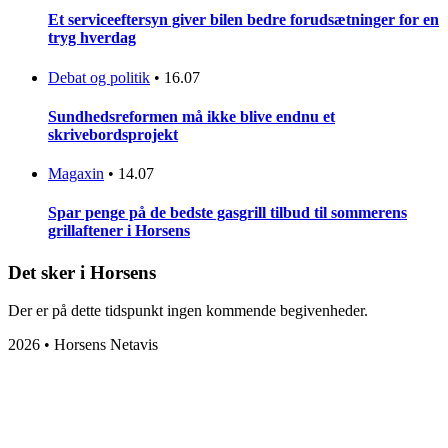
Et serviceeftersyn giver bilen bedre forudsætninger for en
tryg hverdag
Debat og politik
•
16.07
Sundhedsreformen må ikke blive endnu et
skrivebordsprojekt
Magaxin
•
14.07
Spar penge på de bedste gasgrill tilbud til sommerens
grillaftener i Horsens
Det sker i Horsens
Der er på dette tidspunkt ingen kommende begivenheder.
2026 • Horsens Netavis