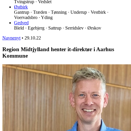
Tvingstrup · Vedslet
Østbirk
Gantrup · Træden · Tønning · Underup · Vestbirk ·
Voervadsbro · Yding
Gedved
Bleld · Egebjerg · Sattrup · Serridslev · Ørskov
Navnenyt
•
29.10.22
Region Midtjylland henter it-direktør i Aarhus
Kommune