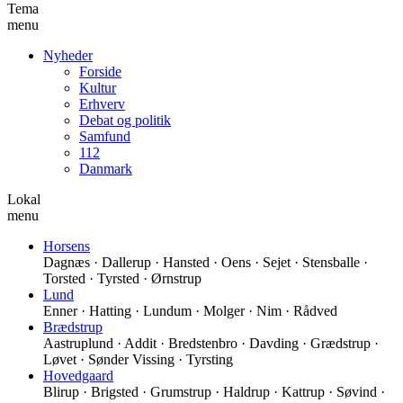
Tema
menu
Nyheder
Forside
Kultur
Erhverv
Debat og politik
Samfund
112
Danmark
Lokal
menu
Horsens
Dagnæs · Dallerup · Hansted · Oens · Sejet · Stensballe ·
Torsted · Tyrsted · Ørnstrup
Lund
Enner · Hatting · Lundum · Molger · Nim · Rådved
Brædstrup
Aastruplund · Addit · Bredstenbro · Davding · Grædstrup ·
Løvet · Sønder Vissing · Tyrsting
Hovedgaard
Blirup · Brigsted · Grumstrup · Haldrup · Kattrup · Søvind ·