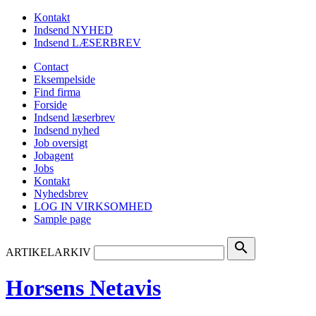
Kontakt
Indsend NYHED
Indsend LÆSERBREV
Contact
Eksempelside
Find firma
Forside
Indsend læserbrev
Indsend nyhed
Job oversigt
Jobagent
Jobs
Kontakt
Nyhedsbrev
LOG IN VIRKSOMHED
Sample page
search
ARTIKELARKIV
Horsens Netavis