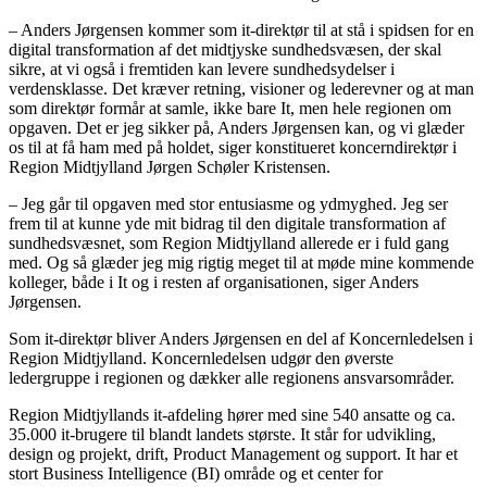
– Anders Jørgensen kommer som it-direktør til at stå i spidsen for en
digital transformation af det midtjyske sundhedsvæsen, der skal
sikre, at vi også i fremtiden kan levere sundhedsydelser i
verdensklasse. Det kræver retning, visioner og lederevner og at man
som direktør formår at samle, ikke bare It, men hele regionen om
opgaven. Det er jeg sikker på, Anders Jørgensen kan, og vi glæder
os til at få ham med på holdet, siger konstitueret koncerndirektør i
Region Midtjylland Jørgen Schøler Kristensen.
– Jeg går til opgaven med stor entusiasme og ydmyghed. Jeg ser
frem til at kunne yde mit bidrag til den digitale transformation af
sundhedsvæsnet, som Region Midtjylland allerede er i fuld gang
med. Og så glæder jeg mig rigtig meget til at møde mine kommende
kolleger, både i It og i resten af organisationen, siger Anders
Jørgensen.
Som it-direktør bliver Anders Jørgensen en del af Koncernledelsen i
Region Midtjylland. Koncernledelsen udgør den øverste
ledergruppe i regionen og dækker alle regionens ansvarsområder.
Region Midtjyllands it-afdeling hører med sine 540 ansatte og ca.
35.000 it-brugere til blandt landets største. It står for udvikling,
design og projekt, drift, Product Management og support. It har et
stort Business Intelligence (BI) område og et center for