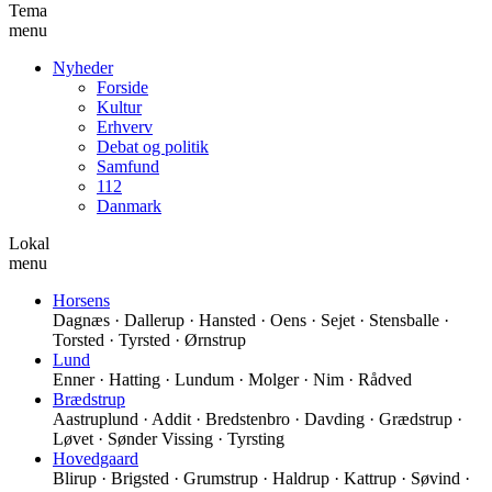
Tema
menu
Nyheder
Forside
Kultur
Erhverv
Debat og politik
Samfund
112
Danmark
Lokal
menu
Horsens
Dagnæs · Dallerup · Hansted · Oens · Sejet · Stensballe ·
Torsted · Tyrsted · Ørnstrup
Lund
Enner · Hatting · Lundum · Molger · Nim · Rådved
Brædstrup
Aastruplund · Addit · Bredstenbro · Davding · Grædstrup ·
Løvet · Sønder Vissing · Tyrsting
Hovedgaard
Blirup · Brigsted · Grumstrup · Haldrup · Kattrup · Søvind ·