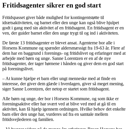
Fritidsagenter sikrer en god start
Fritidspasset giver både mulighed for kontingentstøtte til
idrætsaktiviteten, og barnet eller den unge kan også blive hjulpet
godt i gang med sin aktivitet af en fritidsagent. En fritidsagent er en
ven, der guider barnet eller den unge trygt til og ind i aktiviteten.
De første 13 fritidsagenter er blevet ansat. Agenterne bor alle i
Horsens Kommune og spænder aldersmæssigt fra 19-63 år. Flere af
dem har en baggrund i forenings- og fritidslivet og erfaringer med at
arbejde med børn og unge. Sanne Lorentzen er en af de nye
fritidsagenter, der tager børnene i hånden og giver dem en god start
på foreningslivet.
– At kunne hjælpe et barn eller ungt menneske med at finde en
interesse, der giver dem glæde i hverdagen, giver så meget mening,
siger Sanne Lorentzen, der netop er startet som fritidsagent.
Alle børn og unge, der bor i Horsens Kommune, og som ikke er
foreningsaktive eller har svært ved at blive ved med at gå til en
aktivitet, kan få hjælp igennem ordningen. Hvilke behov det enkelte
barn eller den unge har, vurderes ud fra en samtale mellem
fritidsvejlederen og familien.