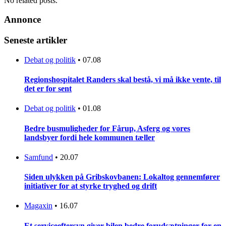
No related posts.
Annonce
Seneste artikler
Debat og politik
•
07.08
Regionshospitalet Randers skal bestå, vi må ikke vente, til
det er for sent
Debat og politik
•
01.08
Bedre busmuligheder for Fårup, Asferg og vores
landsbyer fordi hele kommunen tæller
Samfund
•
20.07
Siden ulykken på Gribskovbanen: Lokaltog gennemfører
initiativer for at styrke tryghed og drift
Magaxin
•
16.07
Et serviceeftersyn giver bilen bedre forudsætninger for en