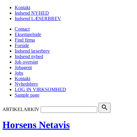
Kontakt
Indsend NYHED
Indsend LÆSERBREV
Contact
Eksempelside
Find firma
Forside
Indsend læserbrev
Indsend nyhed
Job oversigt
Jobagent
Jobs
Kontakt
Nyhedsbrev
LOG IN VIRKSOMHED
Sample page
search
ARTIKELARKIV
Horsens Netavis