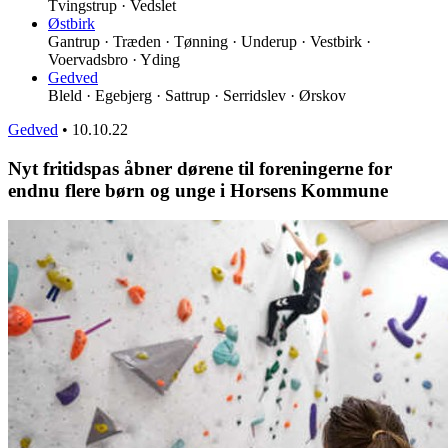
Tvingstrup · Vedslet
Østbirk
Gantrup · Træden · Tønning · Underup · Vestbirk ·
Voervadsbro · Yding
Gedved
Bleld · Egebjerg · Sattrup · Serridslev · Ørskov
Gedved
•
10.10.22
Nyt fritidspas åbner dørene til foreningerne for
endnu flere børn og unge i Horsens Kommune