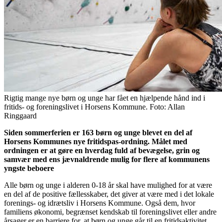
Rigtig mange nye børn og unge har fået en hjælpende hånd ind i
fritids- og foreningslivet i Horsens Kommune. Foto: Allan
Ringgaard
Siden sommerferien er 163 børn og unge blevet en del af
Horsens Kommunes nye fritidspas-ordning. Målet med
ordningen er at gøre en hverdag fuld af bevægelse, grin og
samvær med ens jævnaldrende mulig for flere af kommunens
yngste beboere
Alle børn og unge i alderen 0-18 år skal have mulighed for at være
en del af de positive fællesskaber, det giver at være med i det lokale
forenings- og idrætsliv i Horsens Kommune. Også dem, hvor
familiens økonomi, begrænset kendskab til foreningslivet eller andre
årsager er en barriere for, at børn og unge går til en fritidsaktivitet.