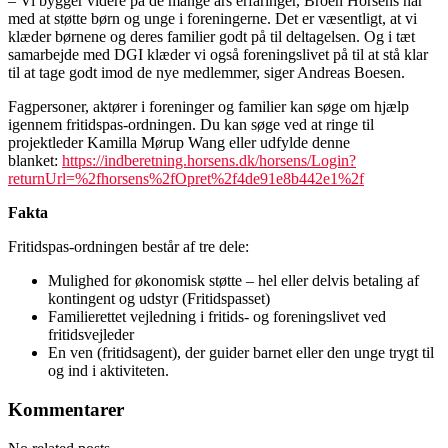
– Vi bygger videre på de mange års erfaringer, Broen Horsens har
med at støtte børn og unge i foreningerne. Det er væsentligt, at vi
klæder børnene og deres familier godt på til deltagelsen. Og i tæt
samarbejde med DGI klæder vi også foreningslivet på til at stå klar
til at tage godt imod de nye medlemmer, siger Andreas Boesen.
Fagpersoner, aktører i foreninger og familier kan søge om hjælp
igennem fritidspas-ordningen. Du kan søge ved at ringe til
projektleder Kamilla Mørup Wang eller udfylde denne
blanket:
https://indberetning.horsens.dk/horsens/Login?
returnUrl=%2fhorsens%2fOpret%2f4de91e8b442e1%2f
Fakta
Fritidspas-ordningen består af tre dele:
Mulighed for økonomisk støtte – hel eller delvis betaling af
kontingent og udstyr (Fritidspasset)
Familierettet vejledning i fritids- og foreningslivet ved
fritidsvejleder
En ven (fritidsagent), der guider barnet eller den unge trygt til
og ind i aktiviteten.
Kommentarer