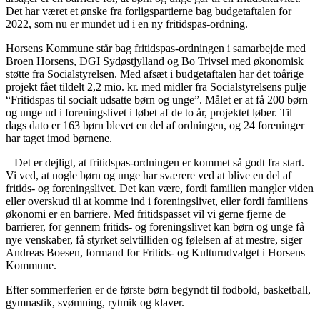
Det har været et ønske fra forligspartierne bag budgetaftalen for
2022, som nu er mundet ud i en ny fritidspas-ordning.
Horsens Kommune står bag fritidspas-ordningen i samarbejde med
Broen Horsens, DGI Sydøstjylland og Bo Trivsel med økonomisk
støtte fra Socialstyrelsen. Med afsæt i budgetaftalen har det toårige
projekt fået tildelt 2,2 mio. kr. med midler fra Socialstyrelsens pulje
“Fritidspas til socialt udsatte børn og unge”. Målet er at få 200 børn
og unge ud i foreningslivet i løbet af de to år, projektet løber. Til
dags dato er 163 børn blevet en del af ordningen, og 24 foreninger
har taget imod børnene.
– Det er dejligt, at fritidspas-ordningen er kommet så godt fra start.
Vi ved, at nogle børn og unge har sværere ved at blive en del af
fritids- og foreningslivet. Det kan være, fordi familien mangler viden
eller overskud til at komme ind i foreningslivet, eller fordi familiens
økonomi er en barriere. Med fritidspasset vil vi gerne fjerne de
barrierer, for gennem fritids- og foreningslivet kan børn og unge få
nye venskaber, få styrket selvtilliden og følelsen af at mestre, siger
Andreas Boesen, formand for Fritids- og Kulturudvalget i Horsens
Kommune.
Efter sommerferien er de første børn begyndt til fodbold, basketball,
gymnastik, svømning, rytmik og klaver.