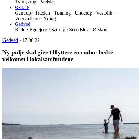
Tvingstrup · Vedslet
Østbirk
Gantrup · Træden · Tønning · Underup · Vestbirk ·
Voervadsbro · Yding
Gedved
Bleld · Egebjerg · Sattrup · Serridslev · Ørskov
Gedved
•
17.08.22
Ny pulje skal give tilflyttere en endnu bedre
velkomst i lokalsamfundene