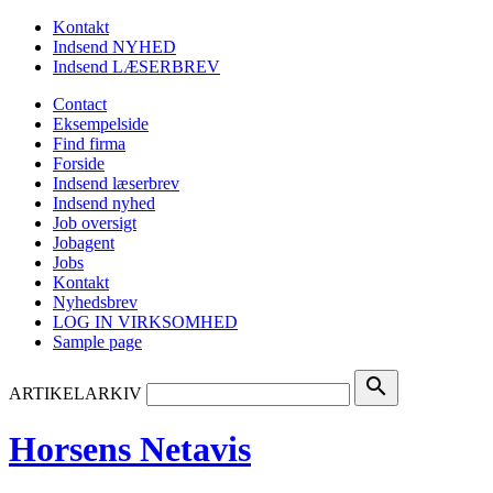
Kontakt
Indsend NYHED
Indsend LÆSERBREV
Contact
Eksempelside
Find firma
Forside
Indsend læserbrev
Indsend nyhed
Job oversigt
Jobagent
Jobs
Kontakt
Nyhedsbrev
LOG IN VIRKSOMHED
Sample page
search
ARTIKELARKIV
Horsens Netavis