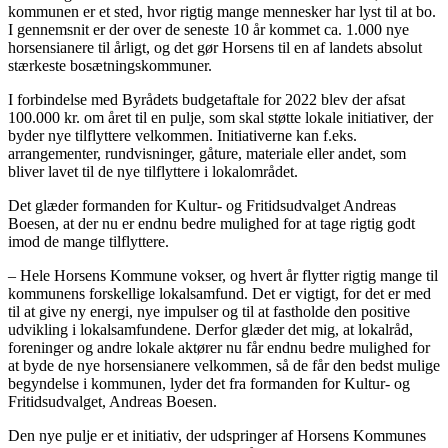
kommunen er et sted, hvor rigtig mange mennesker har lyst til at bo.
I gennemsnit er der over de seneste 10 år kommet ca. 1.000 nye
horsensianere til årligt, og det gør Horsens til en af landets absolut
stærkeste bosætningskommuner.
I forbindelse med Byrådets budgetaftale for 2022 blev der afsat
100.000 kr. om året til en pulje, som skal støtte lokale initiativer, der
byder nye tilflyttere velkommen. Initiativerne kan f.eks.
arrangementer, rundvisninger, gåture, materiale eller andet, som
bliver lavet til de nye tilflyttere i lokalområdet.
Det glæder formanden for Kultur- og Fritidsudvalget Andreas
Boesen, at der nu er endnu bedre mulighed for at tage rigtig godt
imod de mange tilflyttere.
– Hele Horsens Kommune vokser, og hvert år flytter rigtig mange til
kommunens forskellige lokalsamfund. Det er vigtigt, for det er med
til at give ny energi, nye impulser og til at fastholde den positive
udvikling i lokalsamfundene. Derfor glæder det mig, at lokalråd,
foreninger og andre lokale aktører nu får endnu bedre mulighed for
at byde de nye horsensianere velkommen, så de får den bedst mulige
begyndelse i kommunen, lyder det fra formanden for Kultur- og
Fritidsudvalget, Andreas Boesen.
Den nye pulje er et initiativ, der udspringer af Horsens Kommunes