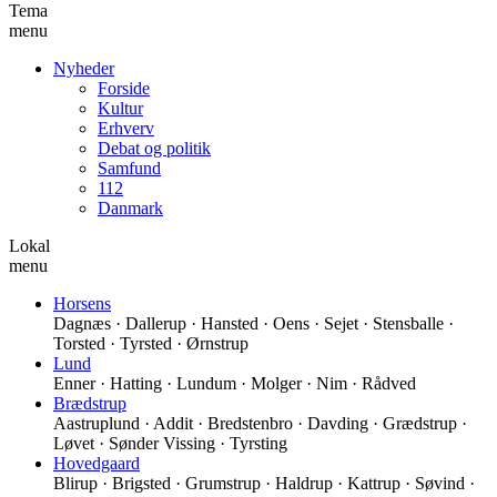
Tema
menu
Nyheder
Forside
Kultur
Erhverv
Debat og politik
Samfund
112
Danmark
Lokal
menu
Horsens
Dagnæs · Dallerup · Hansted · Oens · Sejet · Stensballe ·
Torsted · Tyrsted · Ørnstrup
Lund
Enner · Hatting · Lundum · Molger · Nim · Rådved
Brædstrup
Aastruplund · Addit · Bredstenbro · Davding · Grædstrup ·
Løvet · Sønder Vissing · Tyrsting
Hovedgaard
Blirup · Brigsted · Grumstrup · Haldrup · Kattrup · Søvind ·