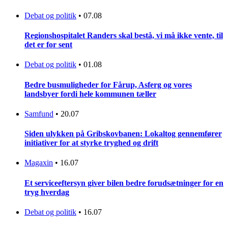
Debat og politik
•
07.08
Regionshospitalet Randers skal bestå, vi må ikke vente, til
det er for sent
Debat og politik
•
01.08
Bedre busmuligheder for Fårup, Asferg og vores
landsbyer fordi hele kommunen tæller
Samfund
•
20.07
Siden ulykken på Gribskovbanen: Lokaltog gennemfører
initiativer for at styrke tryghed og drift
Magaxin
•
16.07
Et serviceeftersyn giver bilen bedre forudsætninger for en
tryg hverdag
Debat og politik
•
16.07