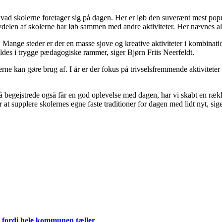
ad skolerne foretager sig på dagen. Her er løb den suverænt mest populæ
en af skolerne har løb sammen med andre aktiviteter. Her nævnes alt fra
. Mange steder er der en masse sjove og kreative aktiviteter i kombinati
ldes i trygge pædagogiske rammer, siger Bjørn Friis Neerfeldt.
erne kan gøre brug af. I år er der fokus på trivselsfremmende aktiviteter
å begejstrede også får en god oplevelse med dagen, har vi skabt en rækk
at supplere skolernes egne faste traditioner for dagen med lidt nyt, sig
 fordi hele kommunen tæller