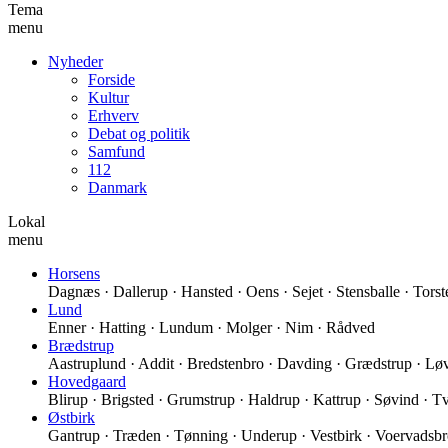
Tema
menu
Nyheder
Forside
Kultur
Erhverv
Debat og politik
Samfund
112
Danmark
Lokal
menu
Horsens
Dagnæs · Dallerup · Hansted · Oens · Sejet · Stensballe · Torst
Lund
Enner · Hatting · Lundum · Molger · Nim · Rådved
Brædstrup
Aastruplund · Addit · Bredstenbro · Davding · Grædstrup · Løv
Hovedgaard
Blirup · Brigsted · Grumstrup · Haldrup · Kattrup · Søvind · Tv
Østbirk
Gantrup · Træden · Tønning · Underup · Vestbirk · Voervadsbr