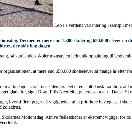
Løb i alverdens varianter og i samspil me
t
onsdag. Dermed er mere end 1.800 skoler og 650.000 elever en del a
eidræt, der står bag dagen.
gang, så kan landets skoler mønstre en helt unik opbakning til begivenh
rganisationen, at mere end 650.000 skoleelever så mange år efter fortsa
ore mærkedage i skolernes kalender. Det er en stolt dansk tradition, at l
et glade for, siger Bjørn Friis Neerfeldt, generalsekretær i Dansk Sko
er, hvoraf flere peger på vigtigheden af at prioritere bevægelse i sko
 Skoleidræt.
 Skolernes Motionsdag. Aktive fællesskaber er ekstremt vigtige, for de 
Neerfeldt.