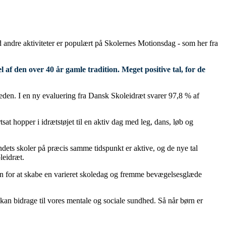
d andre aktiviteter er populært på Skolernes Motionsdag - som her fra
f den over 40 år gamle tradition. Meget positive tal, for de
eden. I en ny evaluering fra Dansk Skoleidræt svarer 97,8 % af
t hopper i idrætstøjet til en aktiv dag med leg, dans, løb og
andets skoler på præcis samme tidspunkt er aktive, og de nye tal
leidræt.
len for at skabe en varieret skoledag og fremme bevægelsesglæde
kan bidrage til vores mentale og sociale sundhed. Så når børn er