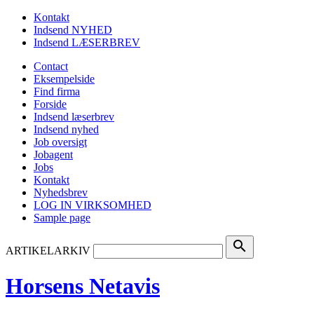
Kontakt
Indsend NYHED
Indsend LÆSERBREV
Contact
Eksempelside
Find firma
Forside
Indsend læserbrev
Indsend nyhed
Job oversigt
Jobagent
Jobs
Kontakt
Nyhedsbrev
LOG IN VIRKSOMHED
Sample page
search
ARTIKELARKIV
Horsens Netavis