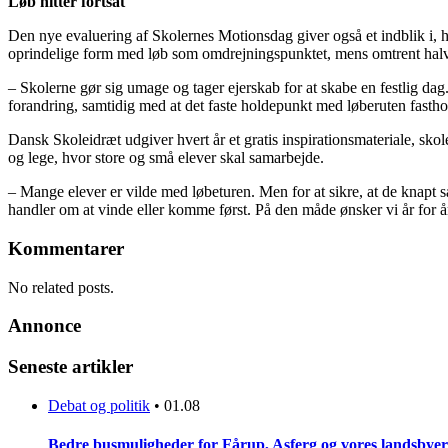
Løb hitter fortsat
Den nye evaluering af Skolernes Motionsdag giver også et indblik i, hv
oprindelige form med løb som omdrejningspunktet, mens omtrent halvdel
– Skolerne gør sig umage og tager ejerskab for at skabe en festlig dag
forandring, samtidig med at det faste holdepunkt med løberuten fastho
Dansk Skoleidræt udgiver hvert år et gratis inspirationsmateriale, skol
og lege, hvor store og små elever skal samarbejde.
– Mange elever er vilde med løbeturen. Men for at sikre, at de knapt s
handler om at vinde eller komme først. På den måde ønsker vi år for år 
Kommentarer
No related posts.
Annonce
Seneste artikler
Debat og politik
•
01.08
Bedre busmuligheder for Fårup, Asferg og vores landsbyer