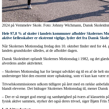
2024 på Vemmelev Skole. Foto: Johnny Wichmann, Dansk Skoleidræ
Hele 97,8 % af skoler i landets kommuner afholder Skolernes Moti
aktive fællesskaber er ekstremt vigtige, lyder det fra Dansk Skol
Når Skolernes Motionsdag fredag den 10. oktober finder sted for 44. 
landets grundskoler således, at de afholder dagen.
Dansk Skoleidræt opfandt Skolernes Motionsdag i 1982, og det glæder o
alverdens andre aktiviteter.
– Skolernes Motionsdag har for længst udviklet sig til en af de helt st
understreger blot den enormt store opbakning, som vi kun kan være meg
Trivselskommissionen udkom tidligere på året med en række anbefaling
blandt eleverne. Det bidrager Skolernes Motionsdag til, mener Dansk
– Der er så meget god energi og samhørighed på tværs af klassetrin på
fysisk aktive sammen, styrker det også deres trivsel, siger Bjørn Friis 