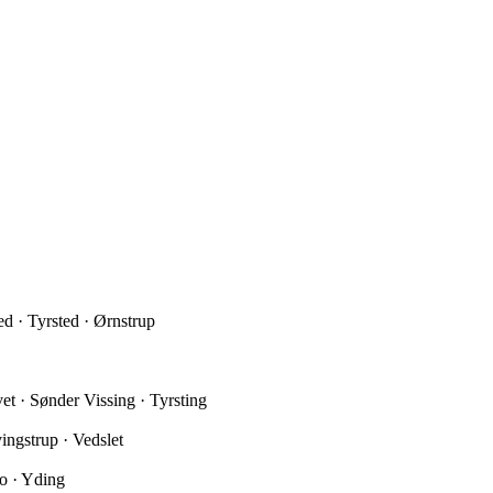
ed · Tyrsted · Ørnstrup
et · Sønder Vissing · Tyrsting
ingstrup · Vedslet
o · Yding