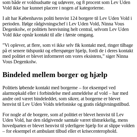
som både er voldsudsatte og udøvere, og 8 procent som Lev Uden
Vold ikke har kunnet placere i nogen af kategorierne.
I alt har Københavns politi henvist 124 borgere til Lev Uden Vold i
perioden. Ifølge rådgivningschef i Lev Uden Vold, Ninna Vous
Degenkolw, er politiets henvisning helt central, selvom Lev Uden
Vold ikke opnår kontakt til alle i første omgang.
”Vi oplever, at flere, som vi ikke selv fik kontakt med, ringer tilbage
på et senere tidspunkt og efterspørger hjælp, fordi de i deres kontakt
med politiet er blevet informeret om vores eksistens,” siger Ninna
Vous Degenkolw.
Bindeled mellem borger og hjælp
Politiets løbende kontakt med borgerne – for eksempel ved
alarmopkald eller i forbindelse med anmeldelse af vold – har med
andre ord været bindeleddet, som sikrer, at borgerne er blevet
henvist til Lev Uden Volds telefoniske og gratis rådgivningstilbud.
For nogle af de borgere, som af politiet er blevet henvist til Lev
Uden Vold, har den rådgivende samtale været tilstrækkelig, mens
hovedparten er blevet henvist til yderligere hjælp for at slippe volden
– for eksempel et ambulant tilbud eller et krisecenterophold.