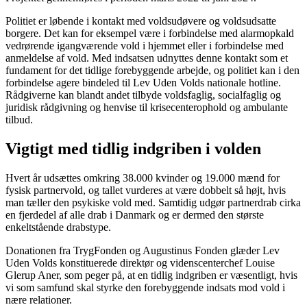
Politiet er løbende i kontakt med voldsudøvere og voldsudsatte
borgere. Det kan for eksempel være i forbindelse med alarmopkald
vedrørende igangværende vold i hjemmet eller i forbindelse med
anmeldelse af vold. Med indsatsen udnyttes denne kontakt som et
fundament for det tidlige forebyggende arbejde, og politiet kan i den
forbindelse agere bindeled til Lev Uden Volds nationale hotline.
Rådgiverne kan blandt andet tilbyde voldsfaglig, socialfaglig og
juridisk rådgivning og henvise til krisecenterophold og ambulante
tilbud.
Vigtigt med tidlig indgriben i volden
Hvert år udsættes omkring 38.000 kvinder og 19.000 mænd for
fysisk partnervold, og tallet vurderes at være dobbelt så højt, hvis
man tæller den psykiske vold med. Samtidig udgør partnerdrab cirka
en fjerdedel af alle drab i Danmark og er dermed den største
enkeltstående drabstype.
Donationen fra TrygFonden og Augustinus Fonden glæder Lev
Uden Volds konstituerede direktør og videnscenterchef Louise
Glerup Aner, som peger på, at en tidlig indgriben er væsentligt, hvis
vi som samfund skal styrke den forebyggende indsats mod vold i
nære relationer.