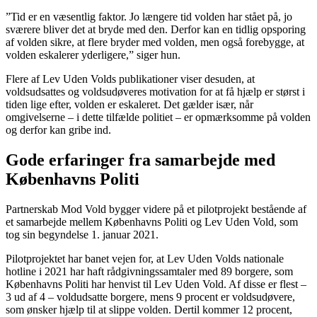
”Tid er en væsentlig faktor. Jo længere tid volden har stået på, jo
sværere bliver det at bryde med den. Derfor kan en tidlig opsporing
af volden sikre, at flere bryder med volden, men også forebygge, at
volden eskalerer yderligere,” siger hun.
Flere af Lev Uden Volds publikationer viser desuden, at
voldsudsattes og voldsudøveres motivation for at få hjælp er størst i
tiden lige efter, volden er eskaleret. Det gælder især, når
omgivelserne – i dette tilfælde politiet – er opmærksomme på volden
og derfor kan gribe ind.
Gode erfaringer fra samarbejde med
Københavns Politi
Partnerskab Mod Vold bygger videre på et pilotprojekt bestående af
et samarbejde mellem Københavns Politi og Lev Uden Vold, som
tog sin begyndelse 1. januar 2021.
Pilotprojektet har banet vejen for, at Lev Uden Volds nationale
hotline i 2021 har haft rådgivningssamtaler med 89 borgere, som
Københavns Politi har henvist til Lev Uden Vold. Af disse er flest –
3 ud af 4 – voldudsatte borgere, mens 9 procent er voldsudøvere,
som ønsker hjælp til at slippe volden. Dertil kommer 12 procent,