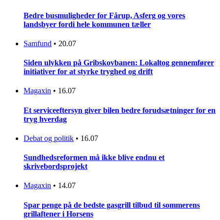
Bedre busmuligheder for Fårup, Asferg og vores
landsbyer fordi hele kommunen tæller
Samfund
•
20.07
Siden ulykken på Gribskovbanen: Lokaltog gennemfører
initiativer for at styrke tryghed og drift
Magaxin
•
16.07
Et serviceeftersyn giver bilen bedre forudsætninger for en
tryg hverdag
Debat og politik
•
16.07
Sundhedsreformen må ikke blive endnu et
skrivebordsprojekt
Magaxin
•
14.07
Spar penge på de bedste gasgrill tilbud til sommerens
grillaftener i Horsens