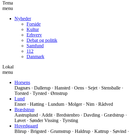
Tema
menu
Nyheder
Forside
Kultur
Erhverv
Debat og politik
Samfund
112
Danmark
Lokal
menu
Horsens
Dagnæs · Dallerup · Hansted · Oens · Sejet · Stensballe ·
Torsted · Tyrsted · Ørnstrup
Lund
Enner · Hatting · Lundum · Molger · Nim · Rådved
Brædstrup
Aastruplund · Addit · Bredstenbro · Davding · Grædstrup ·
Løvet · Sønder Vissing · Tyrsting
Hovedgaard
Blirup · Brigsted · Grumstrup · Haldrup · Kattrup · Søvind ·