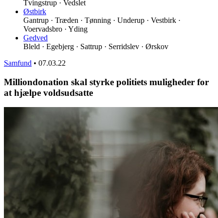
Tvingstrup · Vedslet
Østbirk
Gantrup · Træden · Tønning · Underup · Vestbirk ·
Voervadsbro · Yding
Gedved
Bleld · Egebjerg · Sattrup · Serridslev · Ørskov
Samfund
•
07.03.22
Milliondonation skal styrke politiets muligheder for
at hjælpe voldsudsatte