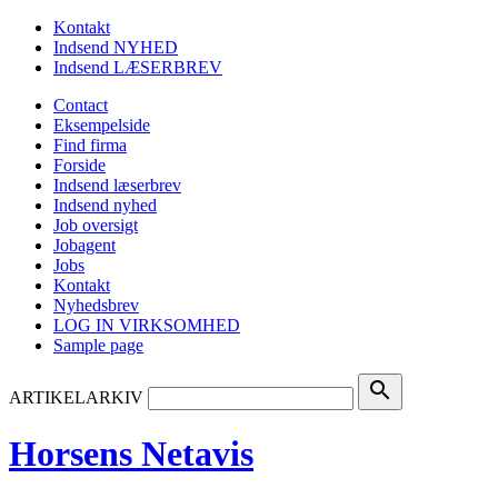
Kontakt
Indsend NYHED
Indsend LÆSERBREV
Contact
Eksempelside
Find firma
Forside
Indsend læserbrev
Indsend nyhed
Job oversigt
Jobagent
Jobs
Kontakt
Nyhedsbrev
LOG IN VIRKSOMHED
Sample page
search
ARTIKELARKIV
Horsens Netavis