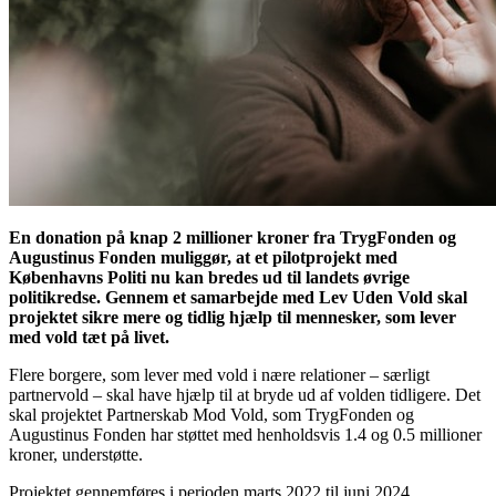
En donation på knap 2 millioner kroner fra TrygFonden og
Augustinus Fonden muliggør, at et pilotprojekt med
Københavns Politi nu kan bredes ud til landets øvrige
politikredse. Gennem et samarbejde med Lev Uden Vold skal
projektet sikre mere og tidlig hjælp til mennesker, som lever
med vold tæt på livet.
Flere borgere, som lever med vold i nære relationer – særligt
partnervold – skal have hjælp til at bryde ud af volden tidligere. Det
skal projektet Partnerskab Mod Vold, som TrygFonden og
Augustinus Fonden har støttet med henholdsvis 1.4 og 0.5 millioner
kroner, understøtte.
Projektet gennemføres i perioden marts 2022 til juni 2024.