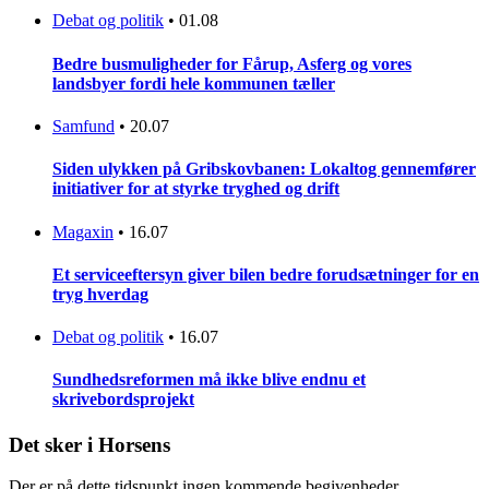
Debat og politik
•
01.08
Bedre busmuligheder for Fårup, Asferg og vores
landsbyer fordi hele kommunen tæller
Samfund
•
20.07
Siden ulykken på Gribskovbanen: Lokaltog gennemfører
initiativer for at styrke tryghed og drift
Magaxin
•
16.07
Et serviceeftersyn giver bilen bedre forudsætninger for en
tryg hverdag
Debat og politik
•
16.07
Sundhedsreformen må ikke blive endnu et
skrivebordsprojekt
Det sker i Horsens
Der er på dette tidspunkt ingen kommende begivenheder.