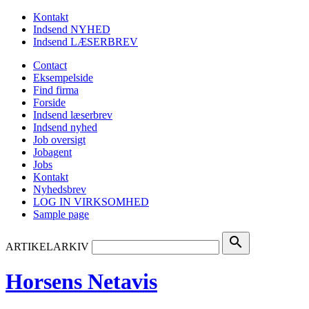
Kontakt
Indsend NYHED
Indsend LÆSERBREV
Contact
Eksempelside
Find firma
Forside
Indsend læserbrev
Indsend nyhed
Job oversigt
Jobagent
Jobs
Kontakt
Nyhedsbrev
LOG IN VIRKSOMHED
Sample page
search
ARTIKELARKIV
Horsens Netavis