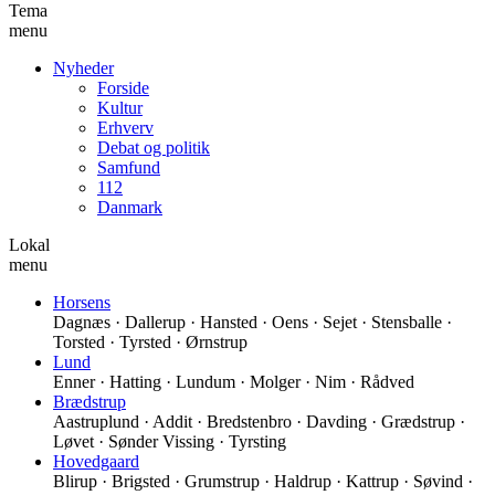
Tema
menu
Nyheder
Forside
Kultur
Erhverv
Debat og politik
Samfund
112
Danmark
Lokal
menu
Horsens
Dagnæs · Dallerup · Hansted · Oens · Sejet · Stensballe ·
Torsted · Tyrsted · Ørnstrup
Lund
Enner · Hatting · Lundum · Molger · Nim · Rådved
Brædstrup
Aastruplund · Addit · Bredstenbro · Davding · Grædstrup ·
Løvet · Sønder Vissing · Tyrsting
Hovedgaard
Blirup · Brigsted · Grumstrup · Haldrup · Kattrup · Søvind ·