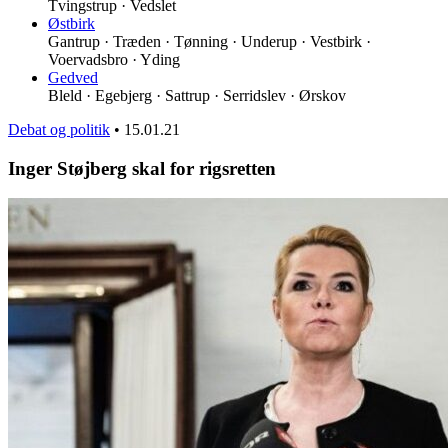
Tvingstrup · Vedslet
Østbirk
Gantrup · Træden · Tønning · Underup · Vestbirk ·
Voervadsbro · Yding
Gedved
Bleld · Egebjerg · Sattrup · Serridslev · Ørskov
Debat og politik
•
15.01.21
Inger Støjberg skal for rigsretten