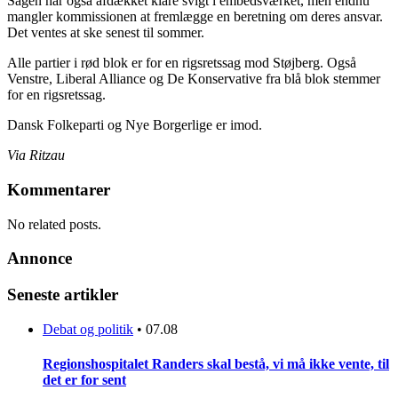
Sagen har også afdækket klare svigt i embedsværket, men endnu
mangler kommissionen at fremlægge en beretning om deres ansvar.
Det ventes at ske senest til sommer.
Alle partier i rød blok er for en rigsretssag mod Støjberg. Også
Venstre, Liberal Alliance og De Konservative fra blå blok stemmer
for en rigsretssag.
Dansk Folkeparti og Nye Borgerlige er imod.
Via Ritzau
Kommentarer
No related posts.
Annonce
Seneste artikler
Debat og politik
•
07.08
Regionshospitalet Randers skal bestå, vi må ikke vente, til
det er for sent