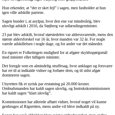
Hun erkender, at “der er sket fejl” i sagen, men fastholder at hun
igen ville adskille parrene.
Sagen bunder i, at asylpar, hvor den ene var mindreårig, blev
ulovligt adskilt i 2016, da Støjberg var udlændingeminister.
23 par blev adskilt, hvoraf størstedelen var alderssvarende, mens den
største aldersforskel var 16 år, hvor manden var 32 år. For nogle
varede adskillelsen i nogle dage, og for andre var det måneder.
En rigsret er Folketingets mulighed for at afgøre skyldsspørgsmål
mod ministre eller tidligere ministre.
Det foregår som en almindelig straffesag, hvor anklager og forsvarer
har ret til at indkalde vidner og forhøre dem, og til sidst afgør
dommeren sagen.
I byretten fik et syrisk par erstatning på 20.000 kroner.
Ombudsmanden har kaldt sagen ulovlig, og Instrukskommissionen
har kaldt sagen “klart ulovlig”.
Kommissionen har allerede afhørt vidner, hvoraf noget vil kunne
genbruges af Rigsretten, mens andre vil blive indkaldt på ny.