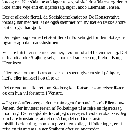
lov og ret. Når sådanne anklager rejses, så skal de afklares, og der er
ikke andre veje end en rigsretssag, siger Jakob Ellemann-Jensen.
Der er allerede flertal, da Socialdemokratiet og De Konservative
torsdag har meddelt, at de også stemmer for, hvilket en række andre
partier også har gjort.
Der tegner sig dermed et stort flertal i Folketinget for den blot sjette
rigsretssag i danmarkshistorien.
Venstre fritstiller sine medlemmer, hvor ni ud af 41 stemmer nej. Det
er blandt andre Støjberg selv, Thomas Danielsen og Preben Bang
Henriksen.
Efter loven om ministres ansvar kan sagen give en straf på bøde,
hæfte eller fængsel i op til to år.
Det er endnu uafklaret, om Støjberg kan fortsætte som retsordfører,
og om hun vil fortsætte i Venstre.
– Jeg er skuffet over, at det er min egen formand, Jakob Ellemann-
Jensen, der inviterer resten af Folketinget til at rejse en rigsretssag
mod mig. Det er også derfor, at jeg overvejer, hvad der skal ske. Jeg
kan bare konstatere, at det er sådan, det er. Den største
mistillidserklæring, man kan give til en kollega i Folketinget, er at
rejse en rigsretssag, siger Støjberg efter gruppemødet.