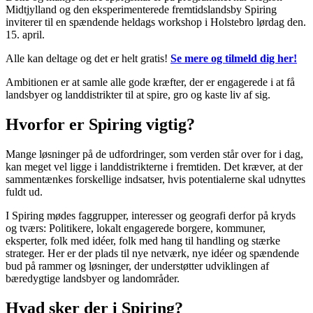
Midtjylland og den eksperimenterede fremtidslandsby Spiring
inviterer til en spændende heldags workshop i Holstebro lørdag den.
15. april.
Alle kan deltage og det er helt gratis!
Se mere og tilmeld dig her!
Ambitionen er at samle alle gode kræfter, der er engagerede i at få
landsbyer og landdistrikter til at spire, gro og kaste liv af sig.
Hvorfor er Spiring vigtig?
Mange løsninger på de udfordringer, som verden står over for i dag,
kan meget vel ligge i landdistrikterne i fremtiden. Det kræver, at der
sammentænkes forskellige indsatser, hvis potentialerne skal udnyttes
fuldt ud.
I Spiring mødes faggrupper, interesser og geografi derfor på kryds
og tværs: Politikere, lokalt engagerede borgere, kommuner,
eksperter, folk med idéer, folk med hang til handling og stærke
strateger. Her er der plads til nye netværk, nye idéer og spændende
bud på rammer og løsninger, der understøtter udviklingen af
bæredygtige landsbyer og landområder.
Hvad sker der i Spiring?