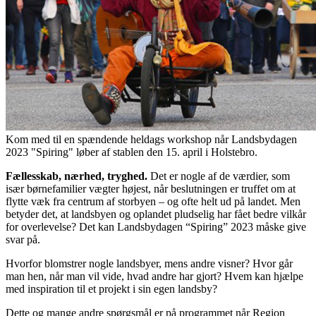
Kom med til en spændende heldags workshop når Landsbydagen
2023 "Spiring" løber af stablen den 15. april i Holstebro.
Fællesskab, nærhed, tryghed.
Det er nogle af de værdier, som
især børnefamilier vægter højest, når beslutningen er truffet om at
flytte væk fra centrum af storbyen – og ofte helt ud på landet. Men
betyder det, at landsbyen og oplandet pludselig har fået bedre vilkår
for overlevelse? Det kan Landsbydagen “Spiring” 2023 måske give
svar på.
Hvorfor blomstrer nogle landsbyer, mens andre visner? Hvor går
man hen, når man vil vide, hvad andre har gjort? Hvem kan hjælpe
med inspiration til et projekt i sin egen landsby?
Dette og mange andre spørgsmål er på programmet når Region