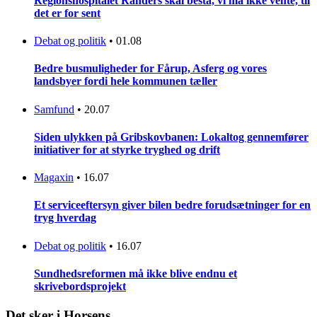
Regionshospitalet Randers skal bestå, vi må ikke vente, til
det er for sent
Debat og politik
•
01.08
Bedre busmuligheder for Fårup, Asferg og vores
landsbyer fordi hele kommunen tæller
Samfund
•
20.07
Siden ulykken på Gribskovbanen: Lokaltog gennemfører
initiativer for at styrke tryghed og drift
Magaxin
•
16.07
Et serviceeftersyn giver bilen bedre forudsætninger for en
tryg hverdag
Debat og politik
•
16.07
Sundhedsreformen må ikke blive endnu et
skrivebordsprojekt
Det sker i Horsens