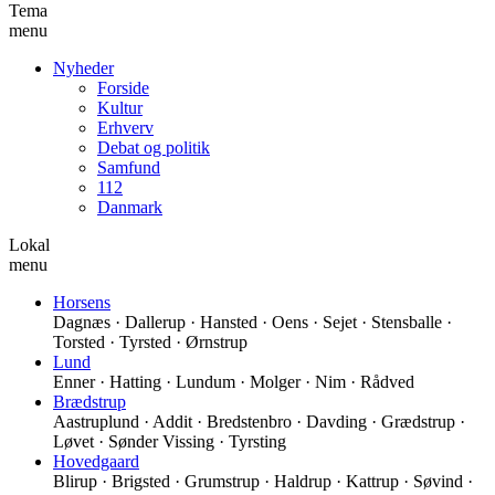
Tema
menu
Nyheder
Forside
Kultur
Erhverv
Debat og politik
Samfund
112
Danmark
Lokal
menu
Horsens
Dagnæs · Dallerup · Hansted · Oens · Sejet · Stensballe ·
Torsted · Tyrsted · Ørnstrup
Lund
Enner · Hatting · Lundum · Molger · Nim · Rådved
Brædstrup
Aastruplund · Addit · Bredstenbro · Davding · Grædstrup ·
Løvet · Sønder Vissing · Tyrsting
Hovedgaard
Blirup · Brigsted · Grumstrup · Haldrup · Kattrup · Søvind ·