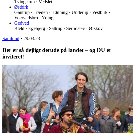
Tvingstrup · Vedslet
Østbirk
Gantrup · Træden · Tønning · Underup · Vestbirk ·
Voervadsbro · Yding
Gedved
Bleld · Egebjerg · Sattrup · Serridslev · Ørskov
Samfund
•
29.03.23
Der er så dejligt derude på landet – og DU er
inviteret!