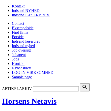
Kontakt
Indsend NYHED
Indsend LÆSERBREV
Contact
Eksempelside
Find firma
Forside
Indsend læserbrev
Indsend nyhed
Job oversigt
Jobagent
Jobs
Kontakt
Nyhedsbrev
LOG IN VIRKSOMHED
Sample page
search
ARTIKELARKIV
Horsens Netavis